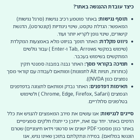
כיצד עובדת ההנגשה באתר
?
תוסף נגישות:
באתר מוטמע רכיב נגישות (סרגל נגישות)
המאפשר: הגדלת טקסט, שינוי ניגודיות (קונטרסט), הדגשת
קישורים, שינוי גופן לקריא יותר ועוד.
ניווט מקלדת:
האתר תומך בניווט מלא באמצעות המקלדת
(שימוש במקשי Tab, Arrows ו-Enter ) עבור גולשים
המתקשים בשימוש בעכבר.
תמיכה בקוראי מסך:
האתר נבנה במבנה סמנטי תקין
(כותרות, תגיות Alt לתמונות) ומותאם לעבודה עם קוראי מסך
נפוצים כגון NVDA)).
תאימות דפדפנים:
האתר נבדק ומותאם לתצוגה בדפדפנים
הנפוצים (Chrome, Edge, Firefox, Safari ) ולשימוש
בטלפונים סלולריים.
סייגים לנגישות:
אנו עושים את מירב המאמצים להנגיש את כלל
הדפים באתר. יחד עם זאת, ייתכן כי יתגלו חלקים ספציפיים
באתר כגון מסמכי PDF ישנים או סרטוני וידאו חיצוניים) שטרם
הונגשו במלואם). במידה ונתקלתם בתוכן שאינו נגיש, אנו