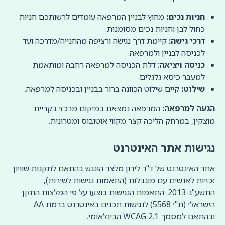
חניות נכים:
מחוץ לבניין המרפאה עומדים לרשותכם חניות
כחול לבן וחניות נכים מסומנות.
דרכי גישה:
קיימת דרך נגישה ורציפה מהחנייה/מדרכה ועד
לכניסה לבניין ולמרפאה.
כניסה ויציאה
: דלת הכניסה למרפאה רחבה ומותאמת
למעבר כיסא גלגלים.
שילוט:
קיים שילוט הכוונה ברור בבניין ובכניסה למרפאה.
הגעה למרפאה:
המרפאה נמצאת במיקום מרכזי בקריית
מוצקין, במרחק הליכה קצר מקווי אוטובוס ומטרונית.
נגישות אתר האינטרנט
אתר האינטרנט של ד"ר לירון מלצר הונגש בהתאם לתקנות שוויון
זכויות לאנשים עם מוגבלות (התאמות נגישות לשירות),
התשע"ג-2013. התאמות הנגישות בוצעו על פי המלצות התקן
הישראלי (ת"י 5568) לנגישות תכנים באינטרנט ברמת AA
ובהתאם למסמך WCAG 2.1 הבינלאומי.